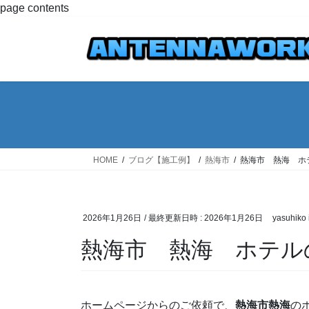
コ
ナ
page contents
ン
ビ
テ
ゲ
ン
ー
ツ
シ
へ
ョ
ス
ン
キ
に
ッ
移
プ
動
HOME
ブログ【施工例】
熱海市
熱海市 熱海 ホ
2026年1月26日
/ 最終更新日時 :
2026年1月26日
yasuhiko 
熱海市 熱海 ホテル
ホームページからのご依頼で、
熱海市熱海
の