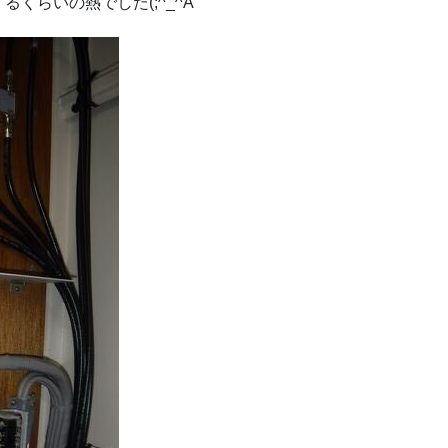
くらいの熱でした(;^_^A