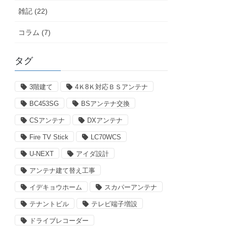
雑記 (22)
コラム (7)
タグ
3階建て
4Ｋ8Ｋ対応ＢＳアンテナ
BC453SG
BSアンテナ交換
CSアンテナ
DXアンテナ
Fire TV Stick
LC70WCS
U-NEXT
アイダ設計
アンテナ建て替え工事
イデキョウホーム
スカパーアンテナ
テナントビル
テレビ端子増設
ドライブレコーダー