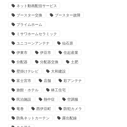
ネット動画配信サービス
ブースター交換
ブースター故障
プライムホーム
ミサワホームセラミック
ユニコーンアンテナ
仙石原
伊東市
伊豆市
住起産業
分配器
分配器交換
土肥
壁掛けテレビ
大和建設
富士宮市
店舗
彩アンテナ
旅館・ホテル
林工住宅
民泊施設
熱中症
空調服
竜巻
西伊豆町
防犯カメラ
防鳥ネットカーテン
露出配線